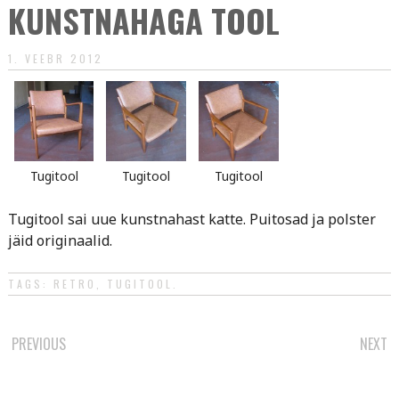
KUNSTNAHAGA TOOL
1. VEEBR 2012
Tugitool
Tugitool
Tugitool
Tugitool sai uue kunstnahast katte. Puitosad ja polster
jäid originaalid.
TAGS:
RETRO
,
TUGITOOL
.
POST
PREVIOUS
NEXT
NAVIGATION