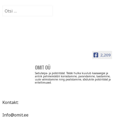
Otsi:
2,209
OMIT OÜ
Sadulsepa- ja polstritööd. Tööde hulka kuulub kaasaaegse ja
antiik pehmemööbli korrastamine, parandamine, taastamine,
uute valmistamine ning pealistamine, sõidukite polstritööd ja
eritellimused.
Kontakt:
Info@omit.ee